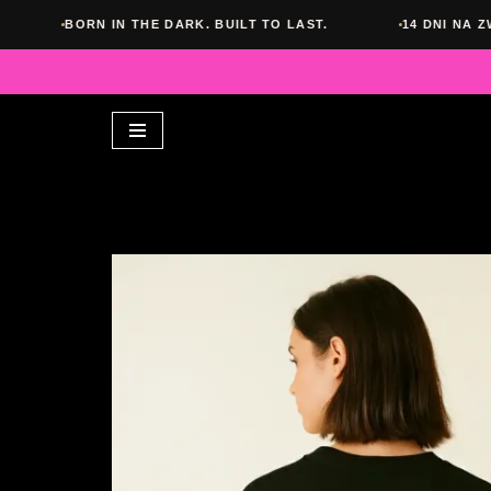
N IN THE DARK. BUILT TO LAST.
14 DNI NA ZWROT BEZ P
Przejdź
do
treści