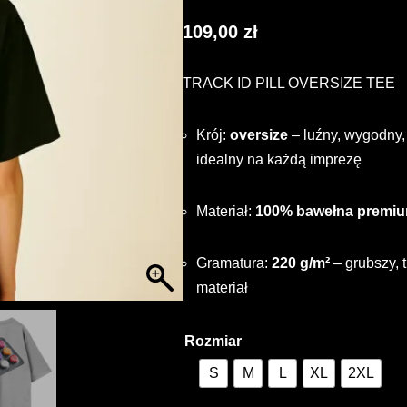
109,00
zł
TRACK ID PILL OVERSIZE TEE
Krój:
oversize
– luźny, wygodny,
idealny na każdą imprezę
Materiał:
100% bawełna premi
Gramatura:
220 g/m²
– grubszy, 
materiał
Rozmiar
S
M
L
XL
2XL