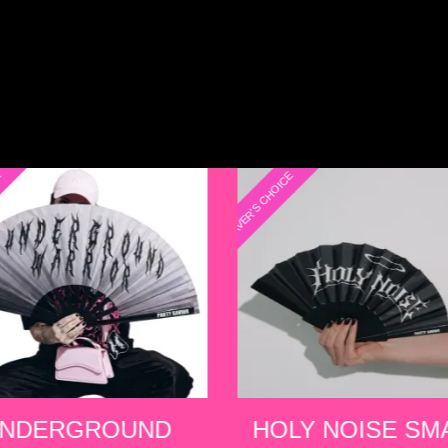
E
RAVER'S CHOICE
LY NOISE SMALL
PGL TECHNO SM