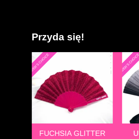
Przyda się!
RAVER'S CHOICE
RAVER'S CHOIC
TTER
UNDERGROUND
HO