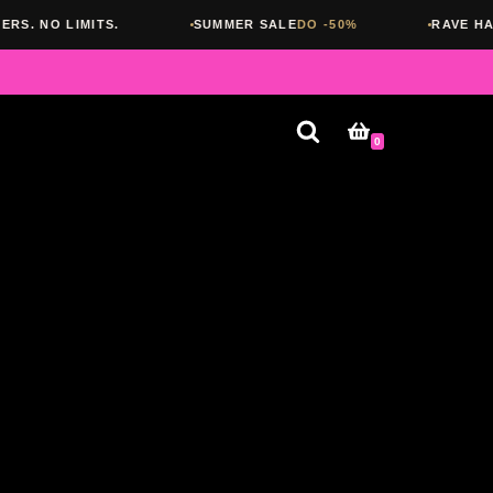
ITS.
SUMMER SALE
DO -50%
RAVE HARD. SLEEP N
0