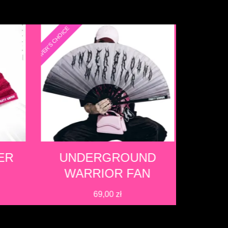
RAVER'S CHOICE
RAVER'S CHOICE
ER
UNDERGROUND
HOLY
WARRIOR FAN
69,00
zł