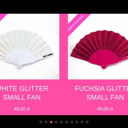
E
RAVER'S CHOICE
HITE GLITTER
FUCHSIA GLITT
SMALL FAN
SMALL FAN
49,00
zł
49,00
zł