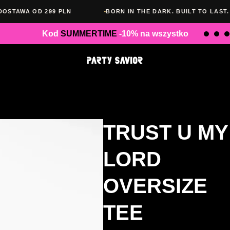
 299 PLN
BORN IN THE DARK. BUILT TO LAST.
1
Kod
SUMMERTIME
-10% na wszystko
TRUST U MY
LORD
OVERSIZE
TEE