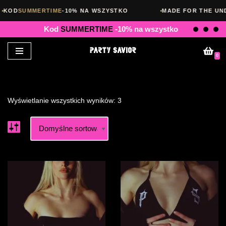
KOD
SUMMERTIME
-10% NA WSZYSTKO
MADE FOR THE UN
Kod
SUMMERTIME
-10% na wszystko
Przejdź
0
do
treści
Wyświetlanie wszystkich wyników: 3