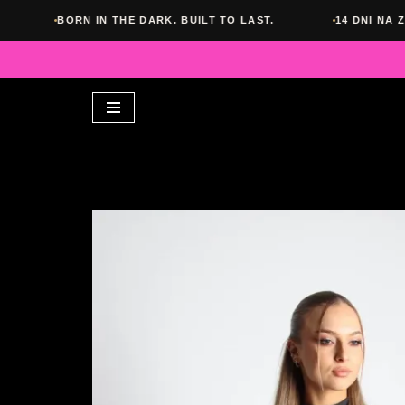
THE DARK. BUILT TO LAST.
14 DNI NA ZWROT BEZ PYTAŃ
Przejdź
do
treści