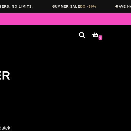
SUMMER SALE
DO -50%
RAVE HARD. SLEEP NEVER
0
ER
datek