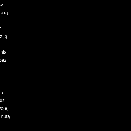
 w
ścią
ą.
z ją
nia
bez
Ta
też
ojej
 nutą