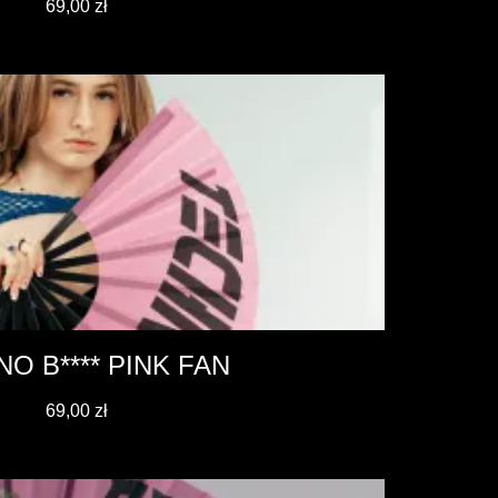
69,00
zł
O B**** PINK FAN
69,00
zł