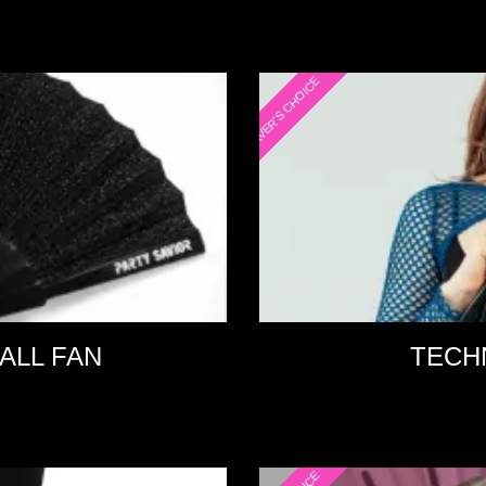
RAVER'S CHOICE
ALL FAN
TECHN