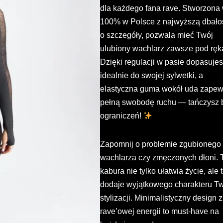
dla każdego fana rave. Stworzona
100% w Polsce z najwyższą dbało
o szczegóły, pozwala mieć Twój
ulubiony wachlarz zawsze pod ręk
Dzięki regulacji w pasie dopasujes
idealnie do swojej sylwetki, a
elastyczna guma wokół uda zapew
pełną swobodę ruchu — tańczysz 
ograniczeń!
Zapomnij o problemie zgubionego
wachlarza czy zmęczonych dłoni. 
kabura nie tylko ułatwia życie, ale 
dodaje wyjątkowego charakteru Tw
stylizacji. Minimalistyczny design z
rave’owej energii to must-have na